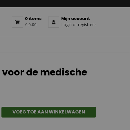
0 items
Mijn account
€ 0,00
Login of registreer
 voor de medische
VOEG TOE AAN WINKELWAGEN