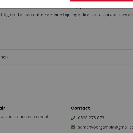
n elke steen is er één en even belangrijk. Elke steen is ook een 
htig om te zien dat elke kleine bijdrage direct in dit project te
enen
air
Contact
aactie stenen en cement
0528 275 873
samenvoorgambia@gmail.